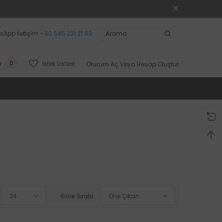
sApp İletişim
+90 545 231 21 89
0
İstek Listesi
i
Oturum Aç
Veya
Hesap Oluştur
24
Göre Sırala
Öne Çıkan