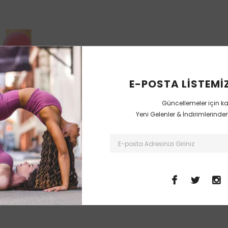
E-POSTA LISTEMIZ
Güncellemeler için k
Yeni Gelenler & İndirimlerind
LK
abı Deri Pedli
a
 TL