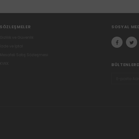
SÖZLEŞMELER
SOSYAL ME
Gizlilik ve Güvenlik
İade ve İptal
Mesafeli Satış Sözleşmesi
KVKK
BÜLTENLER