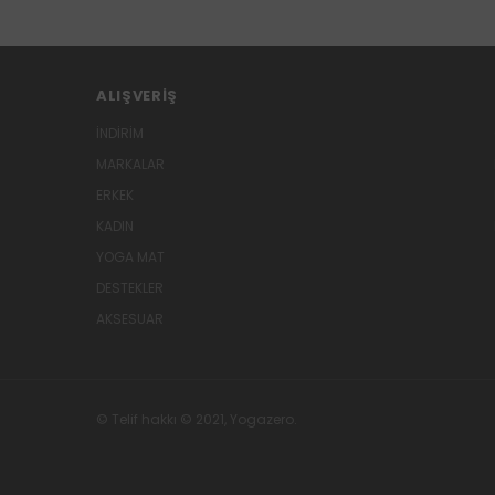
ALIŞVERIŞ
İNDİRİM
MARKALAR
ERKEK
KADIN
YOGA MAT
DESTEKLER
AKSESUAR
© Telif hakkı © 2021, Yogazero.