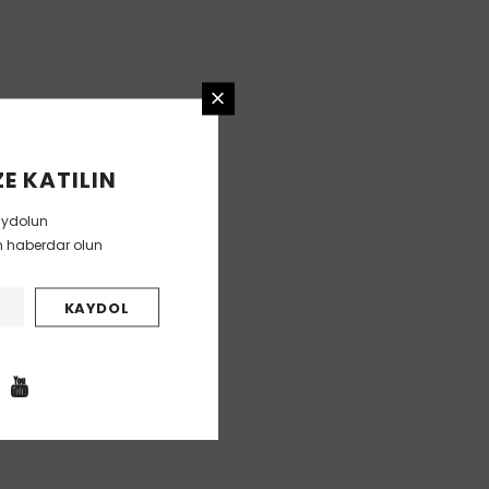
E KATILIN
aydolun
en haberdar olun