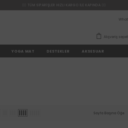
❤️‍🔥 TÜM SİPARİŞLER HIZLI KARGO İLE KAPINDA ❤️‍🔥
What
Alışveriş sepet
YOGA MAT
DESTEKLER
AKSESUAR
Sayfa Başına Öğe