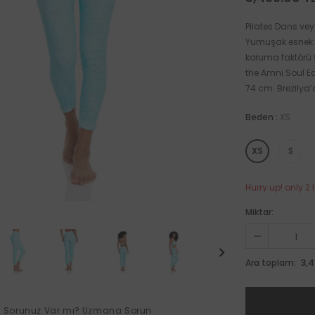
Pilates Dans vey
Yumuşak esnek 
koruma faktörü 
the Amni Soul 
74 cm. Brezilya’d
Beden
:
XS
XS
S
Hurry up! only 2 l
Miktar:
3,4
Ara toplam:
Sorunuz Var mı?
Uzmana Sorun