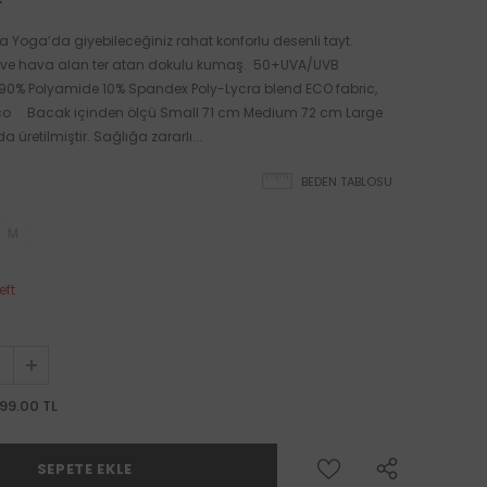
a Yoga’da giyebileceğiniz rahat konforlu desenli tayt.
ve hava alan ter atan dokulu kumaş. 50+UVA/UVB
90% Polyamide 10% Spandex Poly-Lycra blend ECO fabric,
Eco Bacak içinden ölçü Small 71 cm Medium 72 cm Large
a üretilmiştir. Sağlığa zararlı...
BEDEN TABLOSU
M
eft
99.00 TL