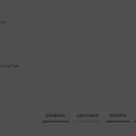
bric
tshop free