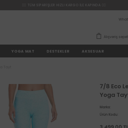
❤️‍🔥 TÜM SİPARİŞLER HIZLI KARGO İLE KAPINDA ❤️‍🔥
What
Alışveriş sepet
YOGA MAT
DESTEKLER
AKSESUAR
ga Tayt
7/8 Eco Leg
Yoga Tay
Marka:
Ürün Kodu:
3,499.00 T