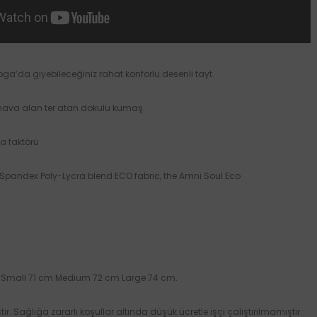
oga’da giyebileceğiniz rahat konforlu desenli tayt.
ava alan ter atan dokulu kumaş.
 faktörü
% Spandex
Poly-Lycra blend ECO fabric, the Amni Soul Eco
 Small 71 cm Medium 72 cm Large 74 cm.
tir. Sağlığa zararlı koşullar altında düşük ücretle işçi çalıştırılmamıştır.