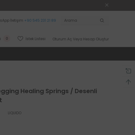
sApp İletişim
+90 545 231 21 89
0
İstek Listesi
i
Oturum Aç
Veya
Hesap Oluştur
ging Healing Springs / Desenli
t
LIQUIDO
L