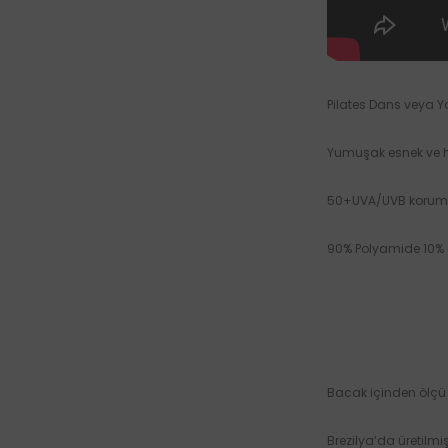
Pilates Dans veya Y
Yumuşak esnek ve h
50+UVA/UVB koruma
90% Polyamide 10
Bacak içinden ölçü
Brezilya’da üretilmiş