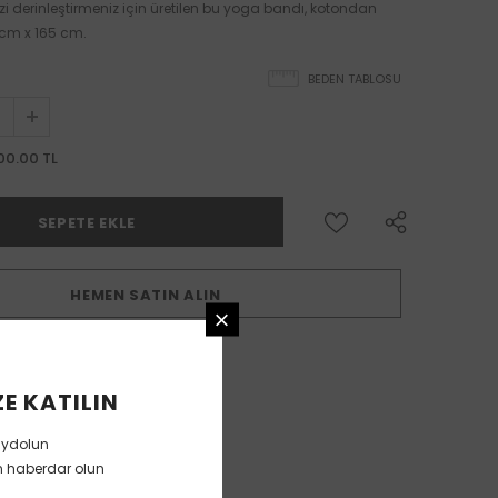
izi derinleştirmeniz için üretilen bu yoga bandı, kotondan
 cm x 165 cm.
BEDEN TABLOSU
00.00 TL
HEMEN SATIN ALIN
E KATILIN
aydolun
en haberdar olun