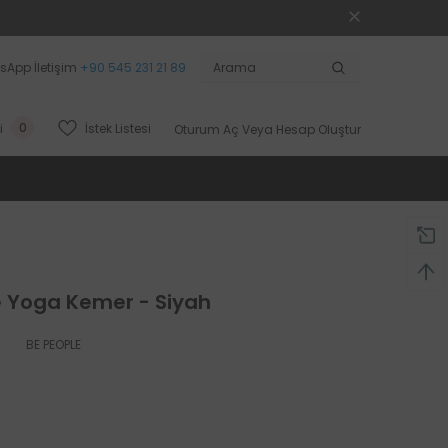
sApp İletişim
+90 545 231 21 89
0
İstek Listesi
i
Oturum Aç
Veya
Hesap Oluştur
e Yoga Kemer - Siyah
BE PEOPLE