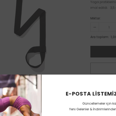
Yoga pratiklerin
imal edildi. 3,5
Miktar:
1,0
Ara toplam:
E-POSTA LISTEMIZ
Güncellemeler için k
Yeni Gelenler & İndirimlerind
Sorunuz Var mı?
Uzmana Sorun