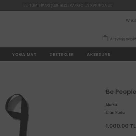
❤️‍🔥 TÜM SİPARİŞLER HIZLI KARGO İLE KAPINDA ❤️‍🔥
What
Alışveriş sepet
YOGA MAT
DESTEKLER
AKSESUAR
Be Peopl
Marka:
Ürün Kodu:
1,000.00 TL