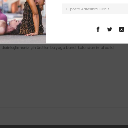
MUSTERI DEGERLENDIRMELERI
zi derinleştirmeniz için üretilen bu yoga bandı, kotondan imal edildi.