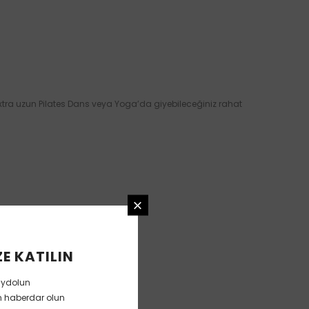
xtra uzun Pilates Dans veya Yoga’da giyebileceğiniz rahat
E KATILIN
aydolun
en haberdar olun