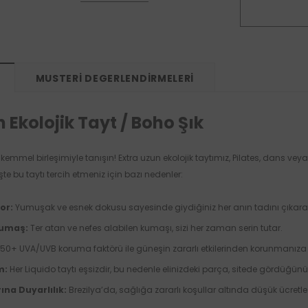
MUSTERI DEGERLENDIRMELERI
 Ekolojik Tayt / Boho Şık
ükemmel birleşimiyle tanışın! Extra uzun ekolojik taytımız, Pilates, dans 
şte bu taytı tercih etmeniz için bazı nedenler:
or:
Yumuşak ve esnek dokusu sayesinde giydiğiniz her anın tadını çıkara
Kumaş:
Ter atan ve nefes alabilen kumaşı, sizi her zaman serin tutar.
50+ UVA/UVB koruma faktörü ile güneşin zararlı etkilerinden korunmanıza 
m:
Her Liquido taytı eşsizdir, bu nedenle elinizdeki parça, sitede gördüğünüz
ına Duyarlılık:
Brezilya’da, sağlığa zararlı koşullar altında düşük ücretle 