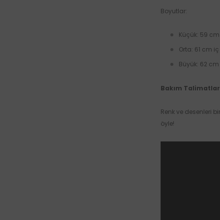
Boyutlar:
Küçük: 59 cm
Orta: 61 cm i
Büyük: 62 cm
Bakım Talimatlar
Renk ve desenleri b
öyle!