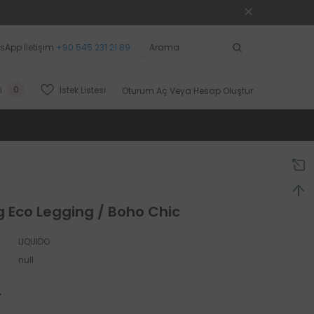
sApp İletişim
+90 545 231 21 89
0
İstek Listesi
i
Oturum Aç
Veya
Hesap Oluştur
g Eco Legging / Boho Chic
LIQUIDO
null
L