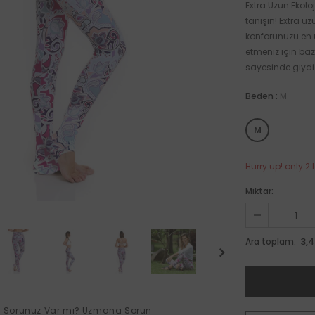
Extra Uzun Ekolo
tanışın! Extra u
konforunuzu en ü
etmeniz için ba
sayesinde giydiğ
Beden
:
M
M
Hurry up! only 2 l
Miktar:
3,4
Ara toplam:
Sorunuz Var mı?
Uzmana Sorun