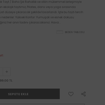
jik Tayt / Boho Şık Rahatlık ve stilin mükemmel birleşimiyle
zun ekolojik taytımız, Pilates, dans veya yoga sırasında
st düzeye çıkaracak şekilde tasarlandı. İşte bu taytı tercih
zı nedenler: Yüksek Konfor: Yumuşak ve esnek dokusu
iniz her anın tadını çıkaracaksınız. Hava...
BEDEN TABLOSU
eft
99.00 TL