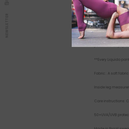
Bakım talimatı, soğ
NEWSLETTER
Let your ankles brea
a plain waistband s
patterns that pop 
**Every Liquido pant
Fabric:. A soft fabr
Inside leg measure
Care instructions: 
50+UVA/UVB protect
Made in Brazil swea