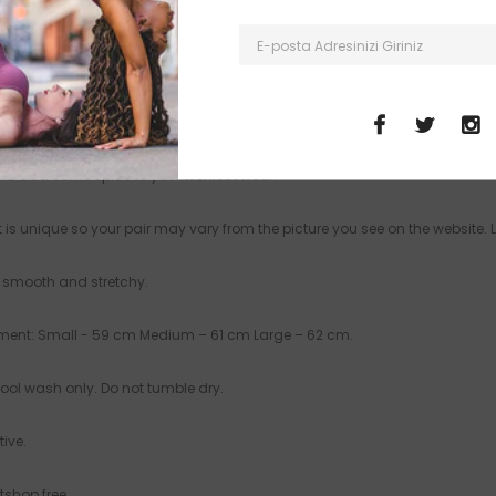
uk su ile yıkayın kurutma makinesi kullanmayın.
the! Sometimes the simplest solutions are the best and the pattern legging
itting just above the hips makes these the ultimate comfort piece for your
and add some spice to your workout wear?
 is unique so your pair may vary from the picture you see on the website. 
ic smooth and stretchy.
ment: Small - 59 cm Medium – 61 cm Large – 62 cm.
Cool wash only. Do not tumble dry.
ive.
tshop free.