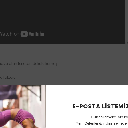
E
.
ava alan ter atan dokulu kumaş.
 faktörü
 Spandex
E-POSTA LISTEMIZ
 Small 59 cm Medium 61 cm Large 62 cm.
Güncellemeler için k
tir. Sağlığa zararlı koşullar altında düşük ücretle işçi çalıştırılmamıştır.
Yeni Gelenler & İndirimlerind