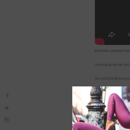
konforlu desenli tayt
Yumuşak esnek ve h
50+UVA/UVB koruma
90% Polyamide 10%
Bacak içinden ölçü
Brezilya’da üretilmiş