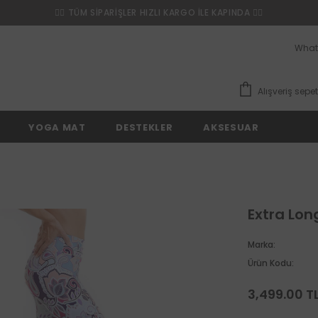
❤️‍🔥 TÜM SİPARİŞLER HIZLI KARGO İLE KAPINDA ❤️‍🔥
What
Alışveriş sepet
YOGA MAT
DESTEKLER
AKSESUAR
Extra Lon
Marka:
Ürün Kodu:
3,499.00 T