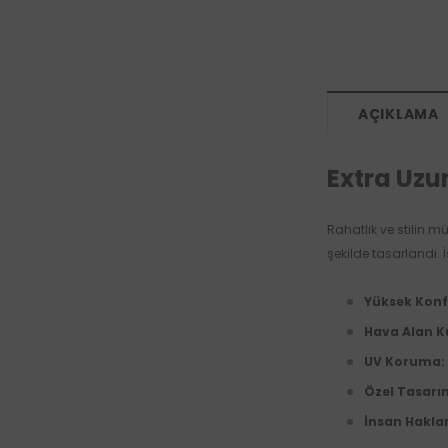
AÇIKLAMA
Extra Uzun
Rahatlık ve stilin m
şekilde tasarlandı. İ
Yüksek Konf
Hava Alan 
UV Koruma:
Özel Tasarı
İnsan Haklar