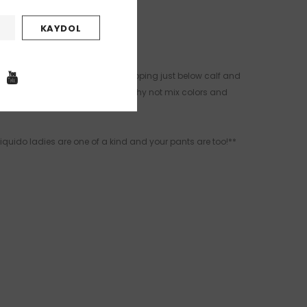
 is no exception. Buttery soft stopping just below calf and
 Pilates dance or yoga outfits – why not mix colors and
Liquido ladies are one of a kind and your pants are too!**