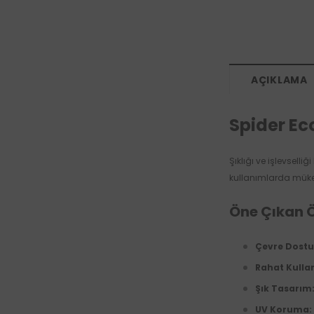
AÇIKLAMA
Spider Ec
Şıklığı ve işlevsell
kullanımlarda müke
Öne Çıkan Öz
Çevre Dost
Rahat Kulla
Şık Tasarım
UV Koruma: