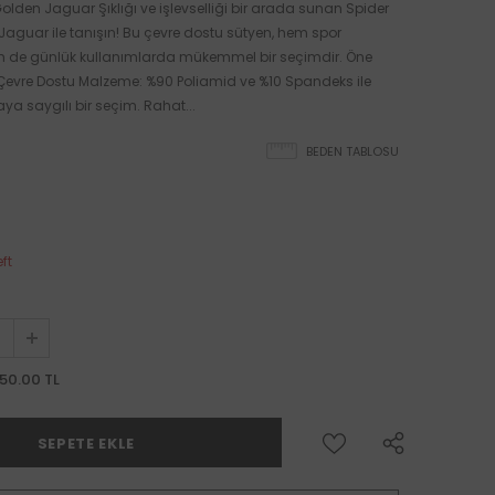
olden Jaguar Şıklığı ve işlevselliği bir arada sunan Spider
aguar ile tanışın! Bu çevre dostu sütyen, hem spor
em de günlük kullanımlarda mükemmel bir seçimdir. Öne
: Çevre Dostu Malzeme: %90 Poliamid ve %10 Spandeks ile
aya saygılı bir seçim. Rahat...
BEDEN TABLOSU
eft
50.00 TL