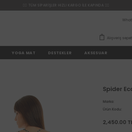
❤️‍🔥 TÜM SİPARİŞLER HIZLI KARGO İLE KAPINDA ❤️‍🔥
What
Alışveriş sepet
YOGA MAT
DESTEKLER
AKSESUAR
Spider Ec
Marka:
Ürün Kodu:
2,450.00 T