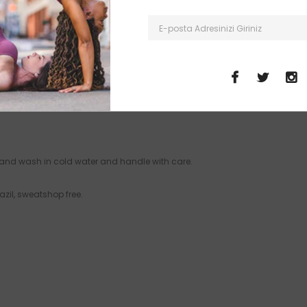
ide / 10% Spandex.
.
rotective.
Hand wash in cold water and handle with care.
azil, sweatshop free.