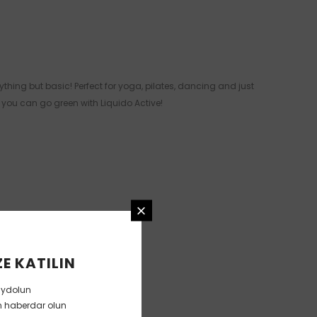
ything but basic! Perfect for yoga, pilates, dancing and just
 you can go green with Liquido Active!
E KATILIN
aydolun
en haberdar olun