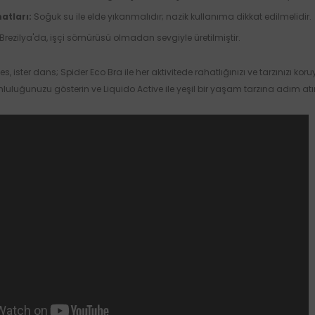
atları:
Soğuk su ile elde yıkanmalıdır; nazik kullanıma dikkat edilmelidir.
Brezilya'da, işçi sömürüsü olmadan sevgiyle üretilmiştir.
ates, ister dans; Spider Eco Bra ile her aktivitede rahatlığınızı ve tarzınızı
uluğunuzu gösterin ve Liquido Active ile yeşil bir yaşam tarzına adım atı