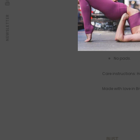
Fabric: 90% Polyam
NEWSLETTER
Twist front bra
Double strap.
50+UVA/UVB p
No pads
.
Care instructions: 
Made with love in Br