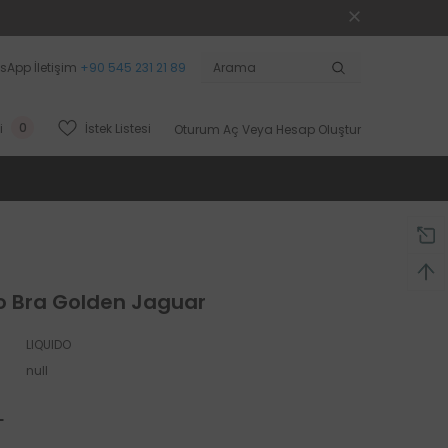
sApp İletişim
+90 545 231 21 89
0
İstek Listesi
i
Oturum Aç
Veya
Hesap Oluştur
o Bra Golden Jaguar
LIQUIDO
null
L