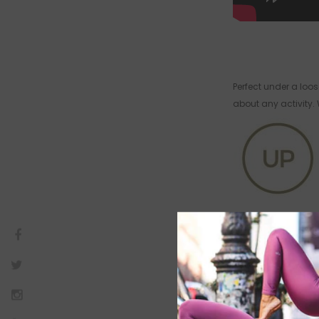
Perfect under a loos
about any activity.
Made
with
Lycra.