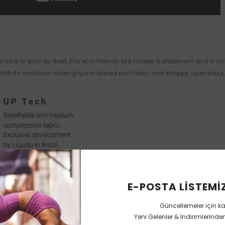
e tank or worn by itself, this eco-friendly bra makes a statement and is an
 With its moisture-wicking lycra-based eco fabric and strappy open back,
E-POSTA LISTEMIZ
Güncellemeler için k
Yeni Gelenler & İndirimlerind