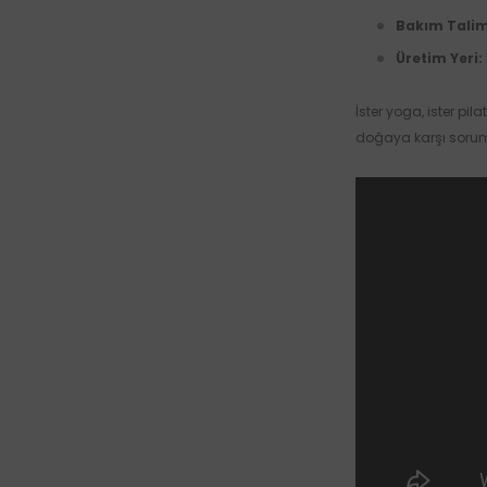
Bakım Talim
Üretim Yeri:
İster yoga, ister pil
doğaya karşı soruml