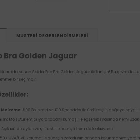
MUSTERI DEGERLENDIRMELERI
o Bra Golden Jaguar
iği bir arada sunan Spider Eco Bra Golden Jaguar ile tanışın! Bu çevre dos
mmel bir seçimdir.
ellikler:
u Malzeme:
%90 Poliamid ve %10 Spandeks ile üretilmiştir; doğaya saygılı 
nım:
Moisütür emici lycra tabanlı kumaşı ile egzersiz sırasında nemi uzakla
:
Açık sırt detayları ve çift askı ile hem şık hem de fonksiyonel.
50+ UVA/UVB koruma ile güneşin zararlı ışınlarından korunmanıza yardım