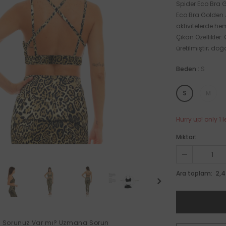
Spider Eco Bra G
Eco Bra Golden J
aktivitelerde h
Çıkan Özellikler
üretilmiştir; doğ
Beden
:
S
S
M
Hurry up! only 1 l
Miktar:
2,4
Ara toplam:
Sorunuz Var mı?
Uzmana Sorun