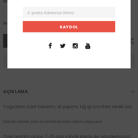
Miktar:
1,888.00 TL
Ara toplam:
AÇIKLAMA
Yogazero özel tasarım, el yapımı, tığ işi crochet renkli üst.
İstenen beden, boy ve renklerde özel üretim yapıyoruz.
Özel üretim ürünü 7-10 gün içinde kargo ile gönderiyoruz.