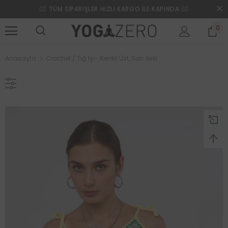
❤️‍🔥 TÜM SİPARİŞLER HIZLI KARGO İLE KAPINDA ❤️‍🔥
0
Anasayfa
Crochet / Tığ Işi- Renkli Üst, Sarı Askı