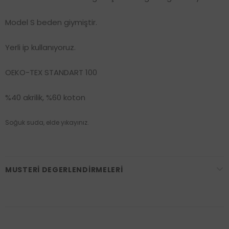
Model S beden giymiştir.
Yerli ip kullanıyoruz.
OEKO-TEX STANDART 100
%40 akrilik, %60 koton
Soğuk suda, elde yıkayınız.
MUSTERI DEGERLENDIRMELERI