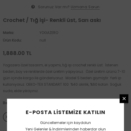
Sorunuz Var mı?
Uzmana Sorun
Crochet / Tığ işi- Renkli üst, Sarı askı
Marka:
YOGAZERO
Ürün Kodu:
null
1,888.00 TL
Yogazero özel tasarım, el yapımı, tığ işi crochet renkli üst. İstenen
beden, boy ve renklerde özel üretim yapıyoruz. Özel üretim ürünü 7-10
gün içinde kargo ile gönderiyoruz. Model S beden giymiştir. Yerli ip
kullanıyoruz. OEKO-TEX STANDART 100 %40 akrilik, %60 koton Soğuk
suda, elde yıkayınız.
Beden
:
XS
BEDEN TABLOSU
E-POSTA LISTEMIZE KATILIN
XS
S
M
L
XL
Güncellemeler için kaydolun
Yeni Gelenler & İndirimlerinden haberdar olun