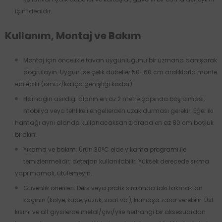
için idealdir.
Kullanım, Montaj ve Bakım
Montaj için öncelikle tavan uygunluğunu bir uzmana danışarak
doğrulayın. Uygun ise çelik dübeller 50–60 cm aralıklarla monte
edilebilir (omuz/kalıça genişliği kadar).
Hamağın asıldığı alanın en az 2 metre çapında boş olması,
mobilya veya tehlikeli engellerden uzak durması gerekir. Eğer iki
hamağı aynı alanda kullanacaksanız arada en az 80 cm boşluk
bırakın.
Yıkama ve bakım: Ürün 30°C elde yıkama programı ile
temizlenmelidir; deterjan kullanılabilir. Yüksek derecede sıkma
yapılmamalı, ütülemeyin.
Güvenlik önerileri: Ders veya pratik sırasında takı takmaktan
kaçının (kolye, küpe, yüzük, saat vb.), kumaşa zarar verebilir. Üst
kısmı ve alt giysilerde metal/çivi/ylie herhangi bir aksesuardan