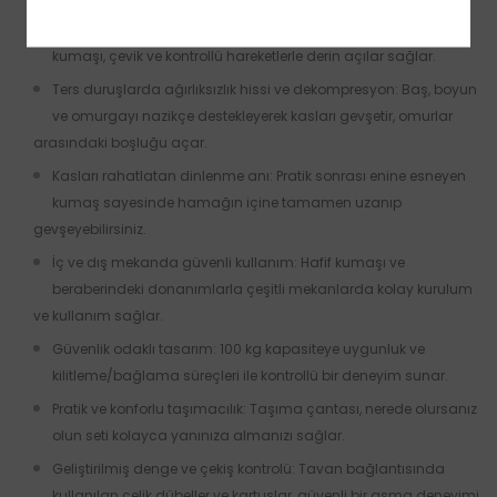
Derinleşmiş pratikler ve ileri seviye esneme olanakları: Esnek
kumaşı, çevik ve kontrollü hareketlerle derin açılar sağlar.
Ters duruşlarda ağırlıksızlık hissi ve dekompresyon: Baş, boyun
ve omurgayı nazikçe destekleyerek kasları gevşetir, omurlar
arasındaki boşluğu açar.
Kasları rahatlatan dinlenme anı: Pratik sonrası enine esneyen
kumaş sayesinde hamağın içine tamamen uzanıp
gevşeyebilirsiniz.
İç ve dış mekanda güvenli kullanım: Hafif kumaşı ve
beraberindeki donanımlarla çeşitli mekanlarda kolay kurulum
ve kullanım sağlar.
Güvenlik odaklı tasarım: 100 kg kapasiteye uygunluk ve
kilitleme/bağlama süreçleri ile kontrollü bir deneyim sunar.
Pratik ve konforlu taşımacılık: Taşıma çantası, nerede olursanız
olun seti kolayca yanınıza almanızı sağlar.
Geliştirilmiş denge ve çekiş kontrolü: Tavan bağlantısında
kullanılan çelik dübeller ve kartuşlar, güvenli bir asma deneyimi