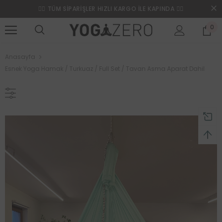
❤️‍🔥 TÜM SİPARİŞLER HIZLI KARGO İLE KAPINDA ❤️‍🔥
0
Anasayfa
Esnek Yoga Hamak / Turkuaz / Full Set / Tavan Asma Aparat Dahil