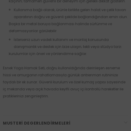
kaçının; tamamen güvenli bir deneyim için gerekli dikkat gösterin.
Kullanıma bağlı olarak, ürünle birlikte gelen halat ve çelik tavan
aparatının doğru ve güvenli şekilde bağlandığından emin olun.
Başka bir metal boruya bağlanması halinde sürtünme ve
deformasyonlar görülebilir.
İsterseniz uzun vadeli kullanım ve montaj konusunda
danışmanlık ve destek için bize ulaşın; tekli veya stüdyo tarzı
kurulumlar için öneri ve yönlendirme sağlar.
Esnek Yoga Hamak Seti, doğru kullanıldığında derinleşen esneme
hissi ve omurganın rahatlamasıyla günlük antrenman rutininize
faydalı bir ek sunar. Güvenli kurulum ve özel kumaş yapısı sayesinde
iç mekanda veya açık havada keyifli avuç içi kontrollü hareketler ile
pratiklerinizi zenginleştirin.
MUSTERI DEGERLENDIRMELERI