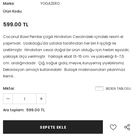
Marka:
YOGAZERO
Ürün Kodu:
599.00 TL
Coconut Bowl Pembe çizgili Hindistan Cevizindeki içindeki resim el
yapımıdır. Uzakdoğu'da ustalar tarafından her biri ll işçiliği ile
üretilmiştir. Hindistan cevizi doğal bir ürün olduğu için herbiri eşsizdir,
yaklaşık ölçü verilmiştir. Yaklaşık ebat 13-15 cm. ve yüksekliği 6-7,5
cm. aralığındadır. Çiğ, soğuk gıda, meyve, kuruyemiş yiyebilirsiniz.
E-POSTA LISTEMIZE KATILIN
Dekorasyon amaçlı kullanılabilir. Bulaşık makinasından yıkanmaz.
Nemli...
Güncellemeler için kaydolun
Yeni Gelenler & İndirimlerinden haberdar olun
Miktar:
BEDEN TABLOSU
599.00 TL
Ara toplam: