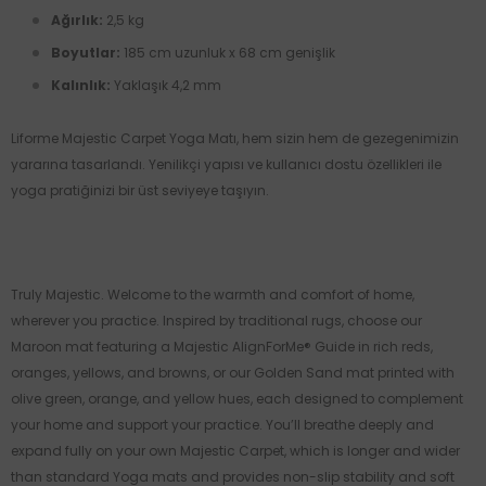
Ağırlık:
2,5 kg
Boyutlar:
185 cm uzunluk x 68 cm genişlik
Kalınlık:
Yaklaşık 4,2 mm
Liforme Majestic Carpet Yoga Matı, hem sizin hem de gezegenimizin
yararına tasarlandı. Yenilikçi yapısı ve kullanıcı dostu özellikleri ile
yoga pratiğinizi bir üst seviyeye taşıyın.
Truly Majestic.
Welcome to the warmth and comfort of home,
wherever you practice. Inspired by traditional rugs,
choose our
Maroon mat featuring a Majestic AlignForMe® Guide in rich reds,
oranges, yellows, and browns, or our Golden Sand mat printed with
olive green, orange, and yellow hues, each designed to complement
your home and support your practice. You’ll breathe deeply and
expand fully on your own Majestic Carpet, which is longer and wider
than standard Yoga mats and provides non-slip stability and soft