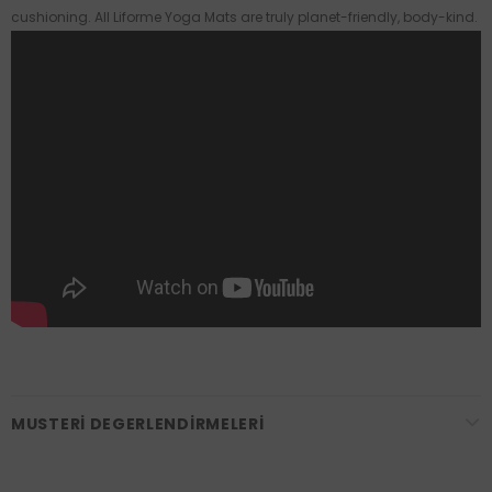
cushioning. All Liforme Yoga Mats are truly planet-friendly, body-kind.
MUSTERI DEGERLENDIRMELERI