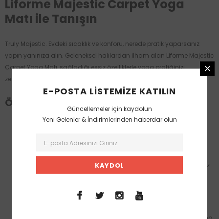
Liforme Majestic Carpet Yoga
Matı ile Tanışın
Truly Majestic. Evdeki sıcaklık ve konforu, nerede pratik yaparsanız
yapın yanınıza alın. Geleneksel halılardan ilham alan Liforme Majestic
Carpet Yoga Matı, sağladığı eşsiz özelliklerle yoga pratiğinizi
zenginleştirir.
E-POSTA LISTEMIZE KATILIN
Öne Çıkan Özellikler
Güncellemeler için kaydolun
Yeni Gelenler & İndirimlerinden haberdar olun
Kaymaz Yüzey:
Eşsiz GripForMe® teknolojisi sayesinde her
pozda güvenle sabit kalın.
Ekolojik ve Doğa Dostu:
PVC içermeyen, biyolojik olarak
çözünür malzemelerle üretildi. Doğaya zarar vermeyen, zehirsiz
mürekkeplerle baskı yapıldı.
Akıllı Hizalama Sistemi:
AlignForMe sistemi ile asana
pratiğinizde doğru hizalanmanıza yardımcı olur.
Geniş ve Uzun Tasarım:
Standart yoga matlarına göre daha