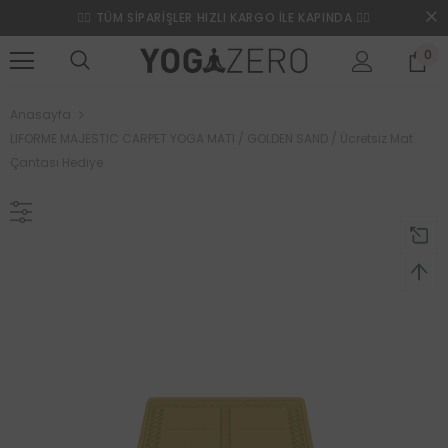
❤️‍🔥 TÜM SİPARİŞLER HIZLI KARGO İLE KAPINDA ❤️‍🔥
0
Anasayfa
LIFORME MAJESTIC CARPET YOGA MATI / GOLDEN SAND / Ücretsiz Mat
Çantası Hediye