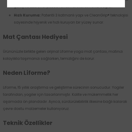
geniş ve uzun, her pozda rahat hareket etmenizi sağlar.
Hızlı Kuruma:
Patentli 3 katmanlı yapı ve CleanGrip® teknolojisi
sayesinde hijyenik ve hızlı kuruyan bir yüzey sunar.
Mat Çantası Hediyesi
Ürününüzle birlikte gelen orijinal Liforme yoga mat çantası, matınızı
kolaylıkla taşımanızı sağlarken, temizliğini de korur.
Neden Liforme?
Liforme, 15 yıllık araştırma ve geliştirme sürecinin sonucudur. Yogiler
tarafından, yogiler için tasarlanmıştır. Kalite ve mükemmellik her
aşamada ön plandadır. Ayrıca, sürdürülebilirlik ilkesine bağlı kalarak
çevre dostu malzemeler kullanıyoruz.
Teknik Özellikler