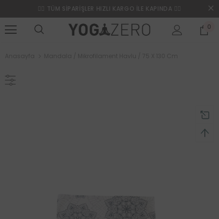
❤️‍🔥 TÜM SİPARİŞLER HIZLI KARGO İLE KAPINDA ❤️‍🔥
0
Anasayfa
Mandala / Mikrofilament Havlu / 75 X 130 Cm