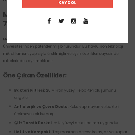
Mandala / Mikrofilament Havlu /
75 x 130 cm
Madaline® Mikrofilament Kumaş, ABD’nin Kuzey Carolina Devlet
Üniversitesi’nden patentlenmiş bir üründür. Bu havlu, son teknoloji
mikrofilament yapısıyla üretilmiştir ve eşsiz özellikleri sayesinde
rakiplerinden ayrılmaktadır.
Öne Çıkan Özellikler:
Bakteri Filtresi:
20 Mikron yüzeyi ile bakteri oluşumunu
engeller.
Antialerjik ve Çevre Dostu:
Koku yapmayan ve bakteri
üretmeyen bir kumaş.
Çift Taraflı Baskı:
Her iki yüzeyi de kullanıma uygundur.
Hafif ve Kompakt:
Taşıması son derece kolay, az yer kaplar.