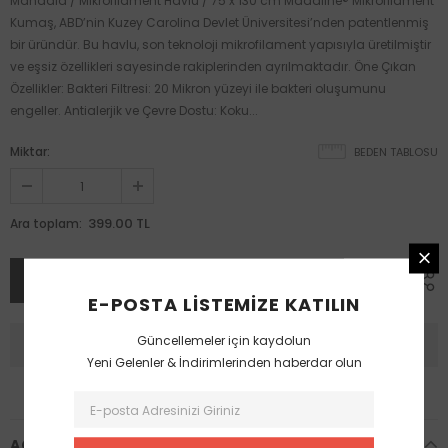
Mandala / Mikrofilament Havlu / 75 x 130 cm Madaline® Mikrofilament
Kumaş, ABD’nin Kuzey Carolina Devlet Üniversitesi’nden patentlenmiş
bir üründür. Bu havlu, son teknoloji mikrofilament yapısıyla üretilmiştir
ve eşsiz özellikleri sayesinde rakiplerinden ayrılmaktadır. Öne Çıkan
Özellikler: Bakteri Filtresi: 20 Mikron yüzeyi ile bakteri oluşumunu
engeller. Antialerjik ve Çevre Dostu: Koku...
Miktar:
BEDEN TABLOSU
399.00 TL
Ara toplam:
E-POSTA LISTEMIZE KATILIN
Güncellemeler için kaydolun
Yeni Gelenler & İndirimlerinden haberdar olun
AÇIKLAMA