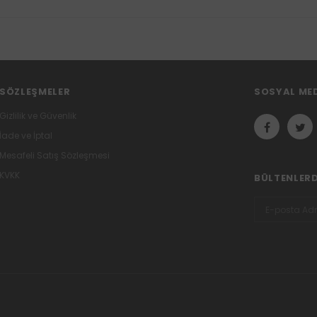
SÖZLEŞMELER
SOSYAL ME
Gizlilik ve Güvenlik
İade ve İptal
Mesafeli Satış Sözleşmesi
KVKK
BÜLTENLER