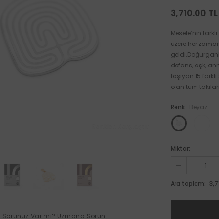
3,710.00 TL
Mesele’nin farkl
üzere her zaman 
geldi.Doğurganlı
defans, aşk, ann
taşıyan 15 farkl
olan tüm takıların
Renk
:
Beyaz
Renkleri Karşılaştır
Miktar:
3,7
Ara toplam:
Sorunuz Var mı?
Uzmana Sorun