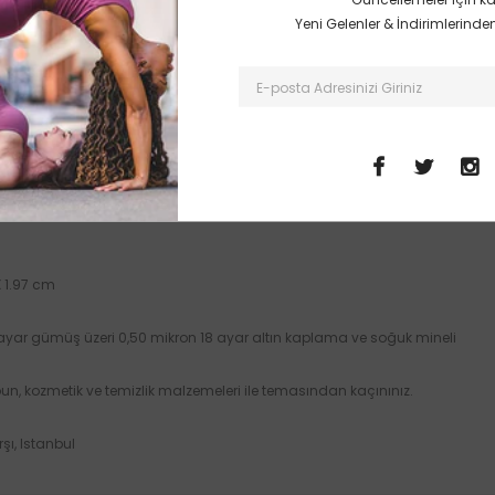
 altın kaplama sayesinde uzun ömürlü ve değerli.
Yeni Gelenler & İndirimlerind
 deri, zincir vs tüm takılarınızla kullanma imkanı.
ya da mesela sadece bir çengelli iğneyle dahi sembolün gücünü yanınız
u gri mine seçenekleriyle renk seçenekli.
X 1.97 cm
ayar gümüş üzeri 0,50 mikron 18 ayar altın kaplama ve soğuk mineli
un, kozmetik ve temizlik malzemeleri ile temasından kaçınınız.
şı, Istanbul