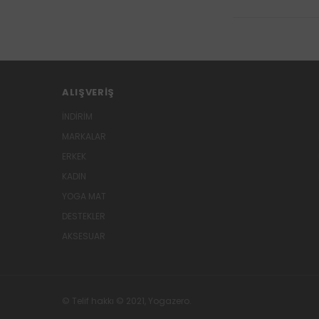
ALIŞVERIŞ
İNDİRİM
MARKALAR
ERKEK
KADIN
YOGA MAT
DESTEKLER
AKSESUAR
© Telif hakkı © 2021, Yogazero.