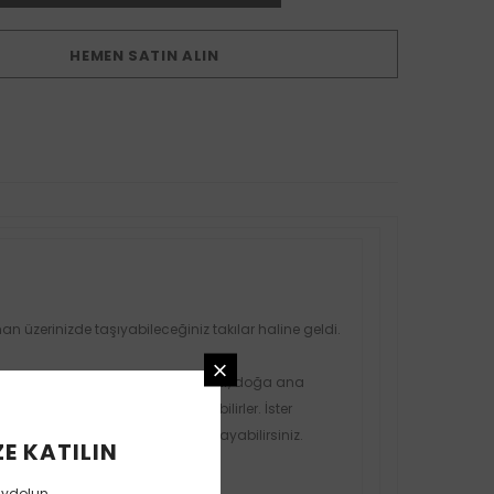
HEMEN SATIN ALIN
n üzerinizde taşıyabileceğiniz takılar haline geldi.
 şefkati, bolluk, kısmet, şans, huzur, doğa ana
 tüm takılarınızla da kullanılabilirler. İster
ız olan süper gücü doyasıya yaşayabilirsiniz.
E KATILIN
aydolun