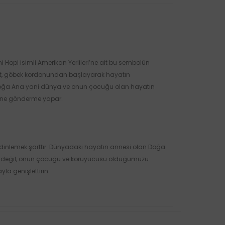
opi isimli Amerikan Yerlileri’ne ait bu sembolün
uat, göbek kordonundan başlayarak hayatın
 Doğa Ana yani dünya ve onun çocuğu olan hayatın
ngine gönderme yapar.
dinlemek şarttır. Dünyadaki hayatın annesi olan Doğa
bi değil, onun çocuğu ve koruyucusu olduğumuzu
la genişlettirin.