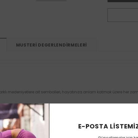
MUSTERI DEGERLENDIRMELERI
arklı medeniyetlere ait sembolleri, hayatınıza anlam katmak üzere her zama
 değişim, yenilmezlik, devamlılık, nazar, ruh koruyucusu, defans, aşk, anne
taşıyan 15 farklı sembol takısı, Takı Tamlaması ürünüyle olduğu gibi var olan
ter ait olduğu kültüre göre sembolünüzü yanınızda taşıyabilir ve ihtiyacın
E-POSTA LISTEMIZ
çiliği.
Güncellemeler için k