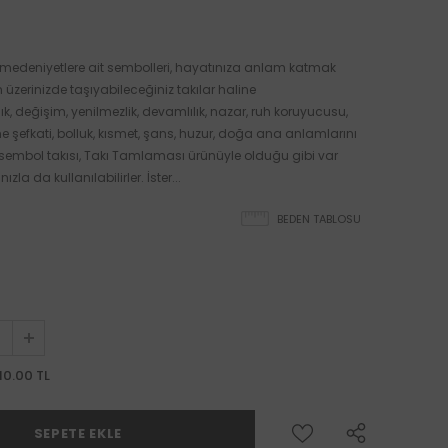
ı medeniyetlere ait sembolleri, hayatınıza anlam katmak
üzerinizde taşıyabileceğiniz takılar haline
k, değişim, yenilmezlik, devamlılık, nazar, ruh koruyucusu,
e şefkati, bolluk, kısmet, şans, huzur, doğa ana anlamlarını
ı sembol takısı, Takı Tamlaması ürünüyle olduğu gibi var
ızla da kullanılabilirler. İster...
BEDEN TABLOSU
10.00 TL