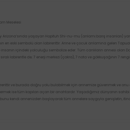
şam Meselesi
Arizona’sında yaşayan Hopituh Shi-nu-mu (anlamı:barış insanları) yani H
nın en eski sembolü olan labirenttir. Anne ve çocuk anlamına gelen Tap
insanın içindeki yolculuğu sembolize eder. Tüm canlıların annesi olan
sıralı labirentle de; 7 enerji merkezi (çakra), 7 nota ve gökkuşağının 7 re
irenttir ve burada doğru yolu bulabilmek için annemize güvenmek ve onu 
vermek ise tüm kapıları açan bir anahtardır. Yaşadığımız dünyanın sahi
unu kendi annenizden başlayarak tüm annelere saygıyla genişletin, itinay