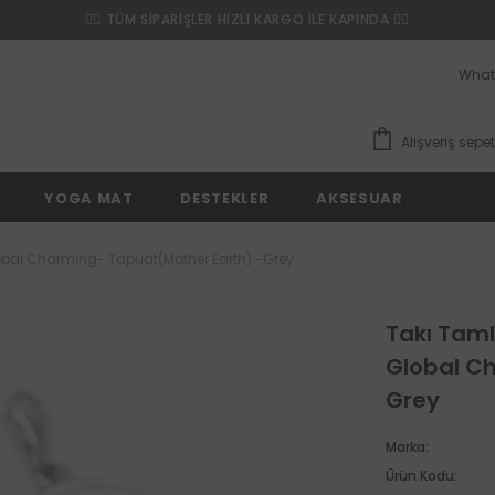
❤️‍🔥 TÜM SİPARİŞLER HIZLI KARGO İLE KAPINDA ❤️‍🔥
What
Alışveriş sepet
YOGA MAT
DESTEKLER
AKSESUAR
bal Charming- Tapuat(Mother Earth) -Grey
Takı Tam
Global C
Grey
Marka:
Ürün Kodu: