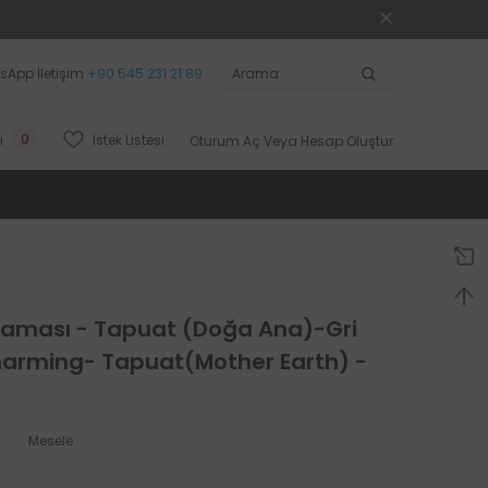
sApp İletişim
+90 545 231 21 89
0
İstek Listesi
i
Oturum Aç
Veya
Hesap Oluştur
laması - Tapuat (Doğa Ana)-Gri
harming- Tapuat(Mother Earth) -
Mesele