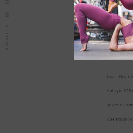
Gümüş üzeri
Var olan ip,
Tek başına 
Beyaz ve koy
NEWSLETTER
Ebat: 1.85 cm 
Materyal: 925 
Bakım: Su, sab
Yöre: Kapalıçar