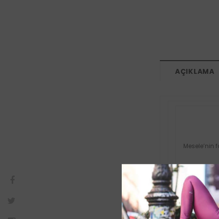
AÇIKLAMA
Mesele’nin f
Doğurganlık,
anlamlarını 
anlamına is
Tümüyle el iş