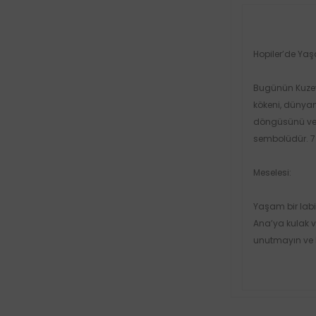
Hopiler’de Ya
Bugünün Kuzey 
kökeni, dünya
döngüsünü ve 
sembolüdür. 7 
Meselesi:
Yaşam bir lab
Ana’ya kulak 
unutmayın ve b