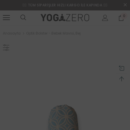
❤️‍🔥 TÜM SİPARİŞLER HIZLI KARGO İLE KAPINDA ❤️‍🔥
0
Anasayfa
Optik Bolster - Bebek Mavisi, Bej