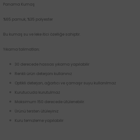
Panama Kumaş
%65 pamuk, %35 polyester
Bu kumaş su ve leke itici özelliğe sahiptir.
Yıkama talimatları;
30 derecede hassas yıkama yapılabilir
Renkli ürün deterjanı kullanınız
Optikli deterjan, ağartıcı ve çamaşır suyu kullanılmaz
Kurutucuda kurutulmaz
Maksimum 150 derecede ütülenebilir.
Ürünü tersten ütüleyiniz
Kuru temizleme yapılabilir