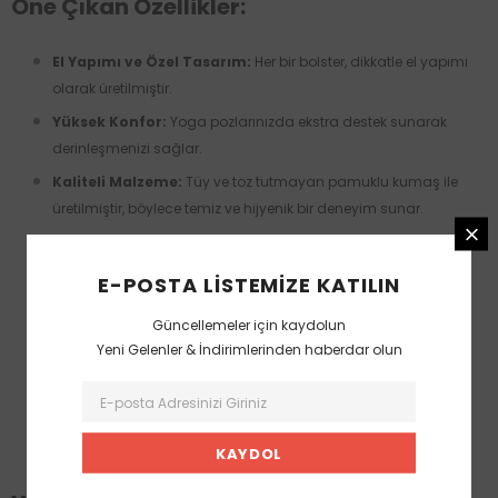
Öne Çıkan Özellikler:
El Yapımı ve Özel Tasarım:
Her bir bolster, dikkatle el yapımı
olarak üretilmiştir.
Yüksek Konfor:
Yoga pozlarınızda ekstra destek sunarak
derinleşmenizi sağlar.
Kaliteli Malzeme:
Tüy ve toz tutmayan pamuklu kumaş ile
üretilmiştir, böylece temiz ve hijyenik bir deneyim sunar.
Gizli Fermuar:
Kolayca çıkarılabilen ve yıkanabilen kılıf, pratik
kullanım imkanı sunar.
E-POSTA LISTEMIZE KATILIN
Dayanıklı Dolgu:
İçi sert dolgu malzemesi ile çökme
Güncellemeler için kaydolun
yapmadan uzun süreli kullanım sağlar.
Yeni Gelenler & İndirimlerinden haberdar olun
İdeal Boyut:
63 cm boyunda ve 23 cm çapında, her yoga
seansında rahatlıkla kullanılabilir.
Su ve Leke İtici Özellikler:
Özel DUCK kumaş, su ve lekelere
karşı dayanıklıdır.