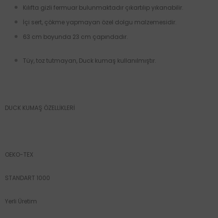
Kılıfta gizli fermuar bulunmaktadır çıkartılıp yıkanabilir.
İçi sert, çökme yapmayan özel dolgu malzemesidir.
63 cm boyunda 23 cm çapındadır.
Tüy, toz tutmayan, Duck kumaş kullanılmıştır.
DUCK KUMAŞ ÖZELLİKLERİ
OEKO-TEX
STANDART 1000
Yerli Üretim