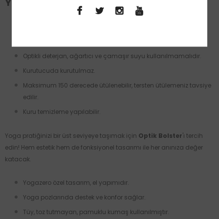
Yıkama Talimatları:
30 derecede hassas yıkama yapılabilir.
Renkli ürün deterjanı kullanılması önerilir.
Optikli deterjan, ağartıcı ve çamaşır suyu kullanılmamalıdır.
Kurutucuda kurutulmaz.
Maksimum 150 derecede ütülenebilir, tersten ütülemeniz tavsiye
edilir.
Kuru temizleme yapılabilir.
Yoga pratiğinizi bir üst seviyeye taşımak için
Optik Bolster
'ı tercih
edin! Hem estetik hem de fonksiyonel tasarımı ile her anınıza değer
katacak.
Yogazero özel tasarım, el yapımıdır.
Yoga pozlarında destek ve konfor sağlar.
Tüy, toz tutmayan, pamuklu kumaş kullanılmıştır.