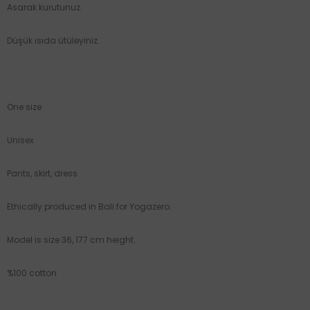
Asarak kurutunuz.
Düşük ısıda ütüleyiniz.
One size
Unisex
Pants, skirt, dress
Ethically produced in Bali for Yogazero.
Model is size 36, 177 cm height.
%100 cotton