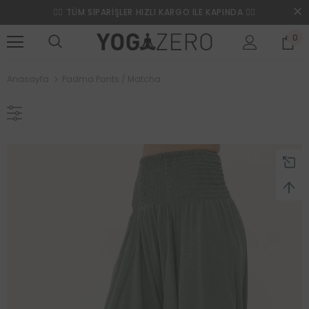
❤️‍🔥 TÜM SİPARİŞLER HIZLI KARGO İLE KAPINDA ❤️‍🔥
0
Anasayfa
Padma Pants / Matcha