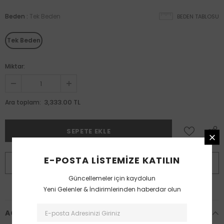
Beden
:
Tek Beden
BEDEN TABLOSU
Tek Beden
Miktar:
3,333.00 TL
Ara toplam:
E-POSTA LISTEMIZE KATILIN
HEMEN SATIN ALIN
Güncellemeler için kaydolun
Yeni Gelenler & İndirimlerinden haberdar olun
AÇIKLAMA