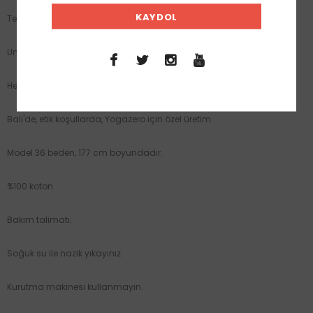
Tek beden
Unisex
Hem pantolon etek hem de elbise, pratik kullanım
Bali'de, etik koşullarda, Yogazero için özel üretim
Model 36 beden, 177 cm boyundadır.
%100 koton
Bakım talimatı;
Soğuk su ile nazik yıkayınız.
Kurutma makinesi kullanmayın.